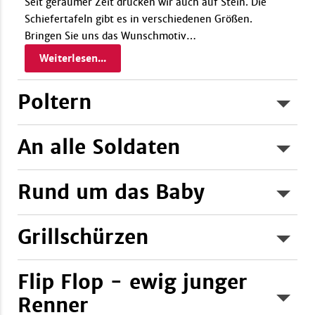
Seit geraumer Zeit drucken wir auch auf Stein. Die
Schiefertafeln gibt es in verschiedenen Größen.
Bringen Sie uns das Wunschmotiv
…
Weiterlesen...
Poltern
An alle Soldaten
Rund um das Baby
Weiterlesen...
Weiterlesen...
Grillschürzen
Flip Flop - ewig junger
Weiterlesen...
Renner
Weiterlesen...